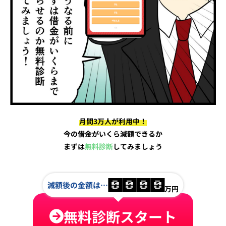
月間3万人が利用中！
今の借金がいくら減額できるか
まずは
無料診断
してみましょう
減額後の金額は…
0
0
0
0
万円
無料診断スタート