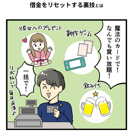
借
金
を
リ
セ
ッ
ト
す
る
裏
技
とは