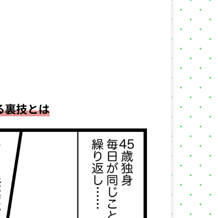
る
裏技
とは